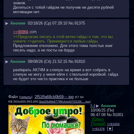
знаков. 
Делиться с тобой гайдом не получив ни десяти рублей 
мотивации нет.
▶
Аноним
02/18/26 (Ср) 07:28:10
No.
91375
>>90966
(OP)
>>Предлагаю писать в этой ветке гайды о том, что вы 
умеете >>делать. Принимаются любые гайды.
Предложение отклонено. Для этого тома толстых книг 
писать надо, а не посты на борде.
▶
Аноним
08/08/26 (Сб) 21:52:15
No.
91810
разбирать АК74М в слепую на время а вот собрать в 
слепую не могу у меня ебля с ствольной коробкой. гайда 
не будет это чисто практика и не больше
Файл
:
2f51ffa68cb0b59⋯.jpg
(
скрыть
)
(57.84
KB,563x400,563:400,
9ad26d9b877ff9cfcb447022f4….jpg
)
[–]
▶
Аноним
10/06/25 (Пн)
06:47:08
No.
91001
[Open
Thread]
>>91004
>>91376