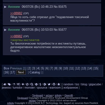
▶
Аноним
06/07/26 (Вс) 10:46:23
No.
91675
>>88982
(OP)
Яйца то хоть себе отрезал для "подавления токсичной 
маскулинности"?
▶
Аноним
06/07/26 (Вс) 10:53:03
No.
91677
>>88982
(OP)
>жертвы инстинктов
Ты биологические потребности и инстинкты путаешь, 
дегенеративное малолетнее низкоинтеллектуальное 
быдло.
Все
Previous [
1] [
2
] [
3
] [
4
] [
5
] [
6
] [
7
] [
8
] [
9
] [
10
] [
11
] [
12
] [
13
] [
14
] [
15
]
[
16
] [
17
]
|
Catalog
|
|
[
/
/
/
/
/
/
/
/
/
/
/
/
]
[
random
/
biz
/
blog
/
gigacube
/
jewess
/
lumidor
/
monster
/
qsource
/
warroom
]
[
избранное
]
-
Tinyboard
+
vichan
+
infinity
+
OpenIB
-
Tinyboard
Copyright © 2010-2014 Tinyboard Development Group
vichan
Copyright © 2012-2014 vichan-devel
infinity
Copyright © 2013-2026 N.T. Technology, Inc. based on sources from Fredrick