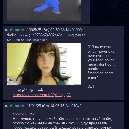
▶
Аноним
10/05/25 (Вс) 02:39:36
No.
91000
Файл
:
e2786b74892a46e⋯.png
(
скрыть
)
(546.12
KB,1280x720,16:9,
image.png
)
013 no matter 
what. never ever 
ever ever post 
your face online. 
never. dont do it 
oomfs. 
*mending heart 
emoji*
014 
─⁠=⁠≡⁠Σ⁠(⁠╯⁠°⁠□⁠°⁠)⁠╯⁠︵⁠┻⁠┻
https://vocaroo.com/1oVpL1YgtjfG
▶
Аноним
11/01/25 (Сб) 14:06:13
No.
91042
>>90966
(OP)
Нет, чувак, я лучше мой гайд напишу в текстовый файл, 
оформлю как книги на трёх языках, и буду продавать 
через издательство, за благодарность в виде денежных 