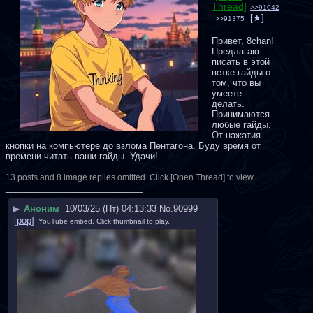
Thread]
>>91042
>>91375
Привет, 8chan! 
Предлагаю 
писать в этой 
ветке гайды о 
том, что вы 
умеете 
делать. 
Принимаются 
любые гайды. 
От нажатия 
кнопки на компьютере до взлома Пентагона. Буду время от 
времени читать ваши гайды. Удачи!
13 posts and 8 image replies omitted. Click [Open Thread] to view.
____________________________
▶
Аноним
10/03/25 (Пт) 04:13:33
No.
90999
[pop]
YouTube embed. Click thumbnail to play.