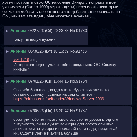
хотел построить свою ОС на основе Виндолс исправить все 
уязвимости (Около 1000) убрать и(или) переписать некоторые 
её  части добавить своё и много что добавить и переписать на 
Go , как вам эта идея , Мне кажеться ахуеная ,
____________________________
▶
Аноним
06/27/26 (Сб) 20:23:34
No.
91730
Кому ты нахуй нужен?
▶
Аноним
06/30/26 (Вт) 10:16:39
No.
91733
>>91716
(OP)
Интересная идея, удачи тебе с созданием ОС. Ссылку 
кинешь?
▶
Аноним
07/01/26 (Ср) 16:44:15
No.
91734
Спасибо большое , когда что то будет выходить то 
оставлю ссылку , ссылка на сам слив вот;} 
https://github.com/selfrender/Windows-Server-2003
▶
Аноним
07/06/26 (Пн) 16:20:42
No.
91737
советую тебе не писать свою ос, это не уровень одного 
энтузиаста, пиши лучше клинеры для софта свиндус, 
активаторы, спуферы и продавай если надо, продвигай 
их, будет и легче и актива больше