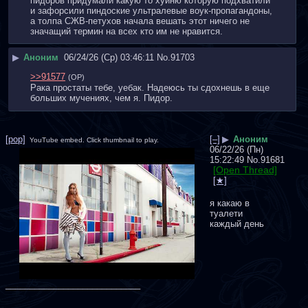
пидоров придумали какую то хуйню которую подхватили 
и зафорсили пиндоские ультралевые воук-пропагандоны, 
а толпа СЖВ-петухов начала вешать этот ничего не 
значащий термин на всех кто им не нравится.
▶
Аноним
06/24/26 (Ср) 03:46:11
No.
91703
>>91577
(OP)
Рака простаты тебе, уебак. Надеюсь ты сдохнешь в еще 
больших мучениях, чем я. Пидор.
[pop]
[–]
▶
Аноним
YouTube embed. Click thumbnail to play.
06/22/26 (Пн)
15:22:49
No.
91681
[Open Thread]
я какаю в 
туалети 
каждый день
____________________________