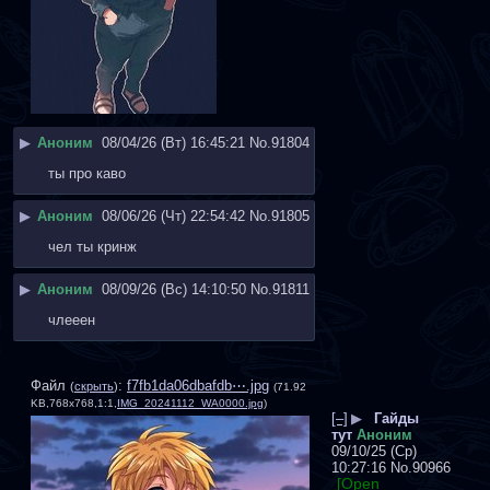
▶
Аноним
08/04/26 (Вт) 16:45:21
No.
91804
ты про каво
▶
Аноним
08/06/26 (Чт) 22:54:42
No.
91805
чел ты кринж
▶
Аноним
08/09/26 (Вс) 14:10:50
No.
91811
члееен
Файл
:
f7fb1da06dbafdb⋯.jpg
(
скрыть
)
(71.92
KB,768x768,1:1,
IMG_20241112_WA0000.jpg
)
[–]
▶
Гайды
тут
Аноним
09/10/25 (Ср)
10:27:16
No.
90966
[Open