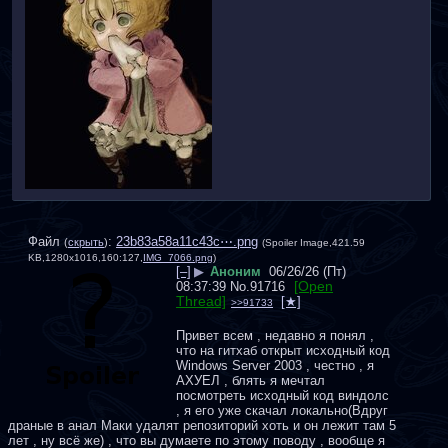
Файл
:
23b83a58a11c43c⋯.png
(
скрыть
)
(Spoiler Image,421.59
KB,1280x1016,160:127,
IMG_7066.png
)
[–]
▶
Аноним
06/26/26 (Пт)
[Open
08:37:39
No.
91716
Thread]
>>91733
Привет всем , недавно я понял , 
что на гитхаб открыт исходный код 
Windows Server 2003 , честно , я 
АХУЕЛ , блять я мечтал 
посмотреть исходный код виндолс 
, я его уже скачал локально(Вдруг 
драные в анал Маки удалят репозиторий хоть и он лежит там 5 
лет , ну всё же) , что вы думаете по этому поводу , вообще я 