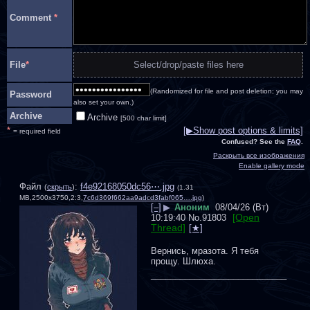
Comment
*
File
*
Select/drop/paste files here
(Randomized for file and post deletion; you may
Password
also set your own.)
Archive
Archive
[500 char limit]
*
[▶Show post options & limits]
= required field
Confused? See the
FAQ
.
Раскрыть все изображения
Enable gallery mode
Файл
:
f4e92168050dc56⋯.jpg
(
скрыть
)
(1.31
MB,2500x3750,2:3,
7c6d369f662aa9adcd3fabf065….jpg
)
[–]
▶
Аноним
08/04/26 (Вт)
[Open
10:19:40
No.
91803
Thread]
Вернись, мразота. Я тебя 
прощу. Шлюха.
____________________________