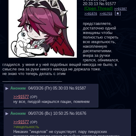
20:33:13
No.
91577
[Open Thread]
>>91587
>>91676
>>91703
представляете, 
достаточно одной 
женщины чтобы 
полностью стереть 
всю инцельность, 
накопленную 
десятилетиями. 
вчера за ручки 
грелся, обнимался, 
гладился. у меня и у неё подобных вещей никогда не было, в 
смысле она за руки никого никогда не держала тоже.  
не знаю что теперь делать с этим
____________________________
▶
Аноним
04/03/26 (Пт) 05:30:03
No.
91587
>>91577
(OP)
ну все, пиздой накрылся пацан, помянем
▶
Аноним
06/07/26 (Вс) 10:50:25
No.
91676
>>91577
(OP)
>инцельность
Никаких "инцелов" не существует. пару пиндоских 