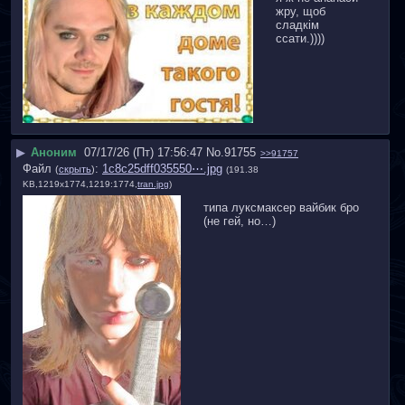
жру, щоб 
сладкім 
ссати.))))
▶
Аноним
07/17/26 (Пт) 17:56:47
No.
91755
>>91757
Файл
:
1c8c25dff035550⋯.jpg
(
скрыть
)
(191.38
KB,1219x1774,1219:1774,
tran.jpg
)
типа луксмаксер вайбик бро 
(не гей, но…)