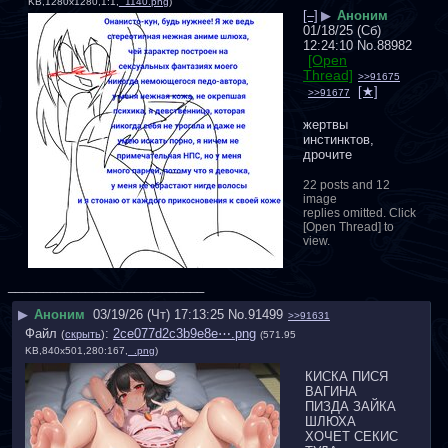
KB,1280x1280,1:1,
_1140.png
)
[–]
▶
Аноним
01/18/25 (Сб)
12:24:10
No.
88982
[Open
Thread]
>>91675
>>91677
жертвы 
инстинктов, 
дрочите
22 posts and 12
image
replies omitted. Click
[Open Thread] to
view.
____________________________
▶
Аноним
03/19/26 (Чт) 17:13:25
No.
91499
>>91631
Файл
:
2ce077d2c3b9e8e⋯.png
(
скрыть
)
(571.95
KB,840x501,280:167,
_.png
)
КИСКА ПИСЯ 
ВАГИНА 
ПИЗДА ЗАЙКА 
ШЛЮХА 
ХОЧЕТ СЕКИС 