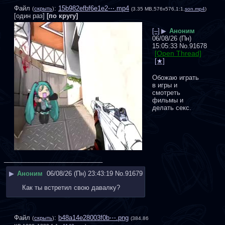
Файл
:
15b982efbf6e1e2⋯.mp4
(
скрыть
)
(3.35 MB,576x576,1:1,
son.mp4
)
[один раз]
[по кругу]
[–]
▶
Аноним
06/08/26 (Пн)
15:05:33
No.
91678
[Open Thread]
Обожаю играть 
в игры и 
смотреть 
фильмы и 
делать секс.
____________________________
▶
Аноним
06/08/26 (Пн) 23:43:19
No.
91679
Как ты встретил свою давалку?
Файл
:
b48a14e28003f0b⋯.png
(
скрыть
)
(384.86