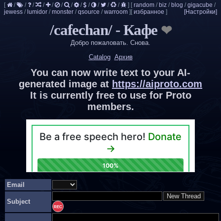
[
/
/
/
/
/
/
/
/
/
/
/
/
]
[
random
/
biz
/
blog
/
gigacube
/
jewess
/
lumidor
/
monster
/
qsource
/
warroom
]
[
избранное
]
[Настройки]
/cafechan/ - Кафе
Добро пожаловать. Снова.
Catalog
You can now write text to your AI-
generated image at
https://aiproto.com
It is currently free to use for Proto
members.
Email
Subject
REC