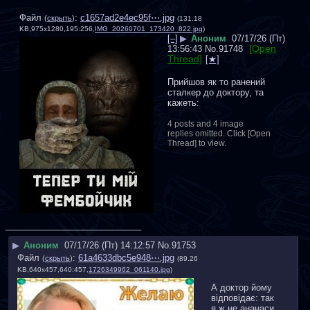
Файл
:
c1657ad2e4ec95f⋯.jpg
(
скрыть
)
(131.18
KB,975x1280,195:256,
IMG_20260701_173420_822.jpg
)
[–]
▶
Аноним
07/17/26 (Пт)
[Open
13:56:43
No.
91748
Thread]
Прийшов як то ранений 
сталкер до доктору, та 
кажеть:
4 posts and 4 image
replies omitted. Click [Open
Thread] to view.
____________________________
▶
Аноним
07/17/26 (Пт) 14:12:57
No.
91753
Файл
:
61a4633dbc5e948⋯.jpg
(
скрыть
)
(89.26
KB,640x457,640:457,
1726349962_061140.jpg
)
А доктор йому 
відповідає: так 
я ж не ананаси 