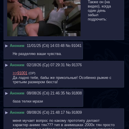
Также он (на 
видео), когда 
один день 
забыл 
подрочить:
▶
Аноним
11/01/25 (Сб) 14:03:48
No.
91041
Не разделяю ваши чувства.
▶
Аноним
02/18/26 (Ср) 07:29:31
No.
91376
>>91001
(OP)
Да ладно тебе, бабы же прикольные! Особенно рыжие с 
третьим размером бюста!
▶
Аноним
08/08/26 (Сб) 21:46:35
No.
91808
база телки мрази
▶
Аноним
08/08/26 (Сб) 21:48:17
No.
91809
меня мучает вопрос по какому прототипу делают 
характер аниме тян??? тип в анимешках 2000х тян просто 