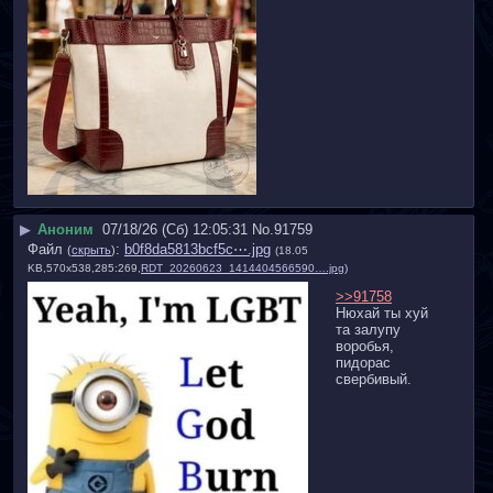
▶
Аноним
07/18/26 (Сб) 12:05:31
No.
91759
Файл
:
b0f8da5813bcf5c⋯.jpg
(
скрыть
)
(18.05
KB,570x538,285:269,
RDT_20260623_1414404566590….jpg
)
>>91758
Нюхай ты хуй 
та залупу 
воробья, 
пидорас 
свербивый.