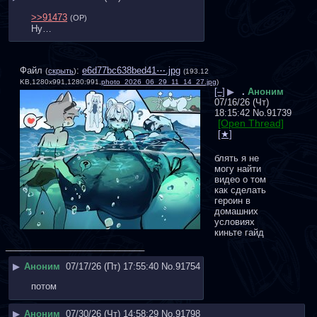
>>91473
(OP)
Ну…
Файл
:
e6d77bc638bed41⋯.jpg
(
скрыть
)
(193.12
KB,1280x991,1280:991,
photo_2026_06_29_11_14_27.jpg
)
[–]
▶
.
Аноним
07/16/26 (Чт)
18:15:42
No.
91739
[Open Thread]
блять я не 
могу найти 
видео о том 
как сделать 
героин в 
домашних 
условиях 
киньте гайд
____________________________
▶
Аноним
07/17/26 (Пт) 17:55:40
No.
91754
потом
▶
Аноним
07/30/26 (Чт) 14:58:29
No.
91798