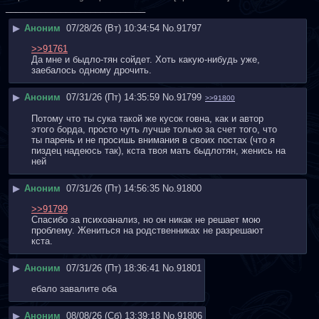
____________________________
▶
Аноним
07/28/26 (Вт) 10:34:54
No.
91797
>>91761
Да мне и быдло-тян сойдет. Хоть какую-нибудь уже, 
заебалось одному дрочить.
▶
Аноним
07/31/26 (Пт) 14:35:59
No.
91799
>>91800
Потому что ты сука такой же кусок говна, как и автор 
этого борда, просто чуть лучше только за счет того, что 
ты парень и не просишь внимания в своих постах (что я 
пиздец надеюсь так), кста твоя мать быдлотян, женись на 
ней
▶
Аноним
07/31/26 (Пт) 14:56:35
No.
91800
>>91799
Спасибо за психоанализ, но он никак не решает мою 
проблему. Жениться на родственниках не разрешают 
кста.
▶
Аноним
07/31/26 (Пт) 18:36:41
No.
91801
ебало завалите оба
▶
Аноним
08/08/26 (Сб) 13:39:18
No.
91806