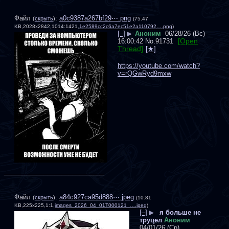
Файл
:
a0c9387a267bf29⋯.png
(
скрыть
)
(75.47
KB,2028x2842,1014:1421,
1e2589cc2c6a7ec51e2a110792….png
)
[–]
▶
Аноним
06/28/26 (Вс)
[Open
16:00:42
No.
91731
Thread]
https://youtube.com/watch?
v=rQGwRyd9mxw
____________________________
Файл
:
a84c927ca95d888⋯.jpeg
(
скрыть
)
(10.81
KB,225x225,1:1,
images_2026_04_01T000121_….jpeg
)
[–]
▶
я больше не
труцел
Аноним
04/01/26 (Ср)