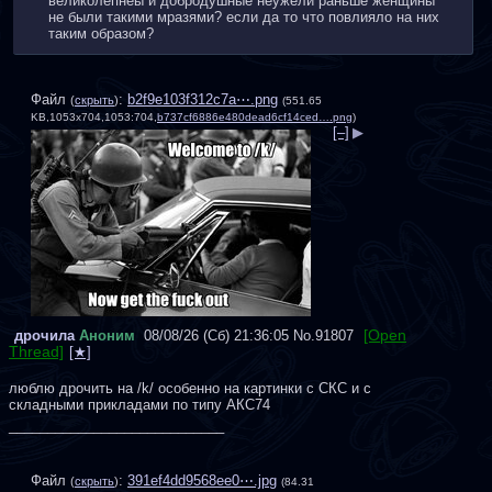
великолепнеы и добродушные неужели раньше женщины 
не были такими мразями? если да то что повлияло на них 
таким образом?
Файл
:
b2f9e103f312c7a⋯.png
(
скрыть
)
(551.65
KB,1053x704,1053:704,
b737cf6886e480dead6cf14ced….png
)
[–]
▶
[Open
дрочила
Аноним
08/08/26 (Сб) 21:36:05
No.
91807
Thread]
люблю дрочить на /k/ особенно на картинки с СКС и с 
складными прикладами по типу АКС74
____________________________
Файл
:
391ef4dd9568ee0⋯.jpg
(
скрыть
)
(84.31