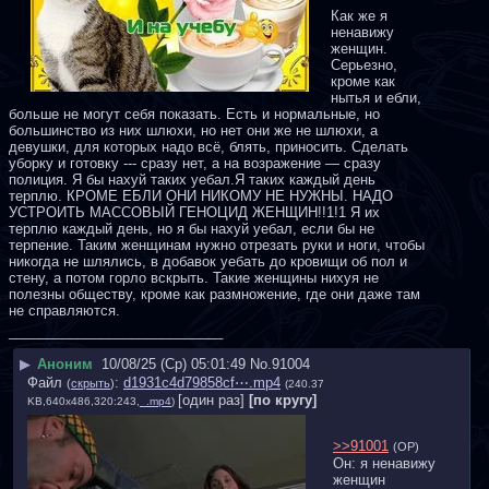
Как же я 
ненавижу 
женщин. 
Серьезно, 
кроме как 
нытья и ебли, 
больше не могут себя показать. Есть и нормальные, но 
большинство из них шлюхи, но нет они же не шлюхи, а 
девушки, для которых надо всё, блять, приносить. Сделать 
уборку и готовку --- сразу нет, а на возражение — сразу 
полиция. Я бы нахуй таких уебал.Я таких каждый день 
терплю. КРОМЕ ЕБЛИ ОНИ НИКОМУ НЕ НУЖНЫ. НАДО 
УСТРОИТЬ МАССОВЫЙ ГЕНОЦИД ЖЕНЩИН!!1!1 Я их 
терплю каждый день, но я бы нахуй уебал, если бы не 
терпение. Таким женщинам нужно отрезать руки и ноги, чтобы 
никогда не шлялись, в добавок уебать до кровищи об пол и 
стену, а потом горло вскрыть. Такие женщины нихуя не 
полезны обществу, кроме как размножение, где они даже там 
не справляются.
____________________________
▶
Аноним
10/08/25 (Ср) 05:01:49
No.
91004
Файл
:
d1931c4d79858cf⋯.mp4
(
скрыть
)
(240.37
[один раз]
[по кругу]
KB,640x486,320:243,
_.mp4
)
>>91001
(OP)
Он: я ненавижу 
женщин