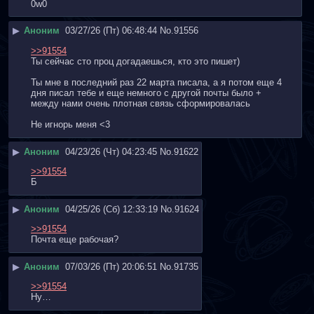
0w0
▶
Аноним
03/27/26 (Пт) 06:48:44
No.
91556
>>91554
Ты сейчас сто проц догадаешься, кто это пишет)
Ты мне в последний раз 22 марта писала, а я потом еще 4 
дня писал тебе и еще немного с другой почты было + 
между нами очень плотная связь сформировалась
Не игнорь меня <3
▶
Аноним
04/23/26 (Чт) 04:23:45
No.
91622
>>91554
Б
▶
Аноним
04/25/26 (Сб) 12:33:19
No.
91624
>>91554
Почта еще рабочая?
▶
Аноним
07/03/26 (Пт) 20:06:51
No.
91735
>>91554
Ну…