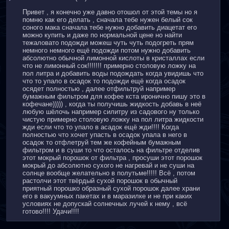
Привет , я конечно уже давно отошол от этой темы но я 
помню как его делать , сначала тебе нужен белый сок 
соного мака сначала тебе нужно добавить диацетат его 
можно купить и даже по нормальной цене но найти 
тежаловато подожди можеш чуть чуть подогреть прям 
немного немного ещё подожди потом нужно добавить 
абсолютно обычной лимонной кислоты в кристаллах если 
что не лимонный сок!!!!!!! примерно столовую ложку на 
пол литра и добавить воды подождать когда увидишь что 
что то упало в осадок то подожди ещё когда осадок 
осядет полностью , далее отфильтруй например 
бумажным фильтром для кофее кста иронично пишу это в 
кофечане))))) , когда ты получишь жидкость добавь в неё 
любую шёлочь например силитру из садового ну только 
чистую примерно столовую ложку на пол литра жидкости 
жди если что то упало в асадок ещё жди!!!! Когда 
полностью что хочет упасть в осадок упала в него в 
осадок то отфлетруй тем же кофейным бумажным 
фильтром и в суши то что осталось на фильтре отделив 
этот мокрый порошок от фильтра , просуши этот порошок 
мокрый до абсолютно сухого не нагревай и не суши на 
солнце вообще желательно в полутьме!!!!! Всё , потом 
растолчи этот твёрдый сухой порошок в обычный 
приятный порошко образный сухой порошок далее храни 
его в вакуумных пакетах и в маразилке и не при каких 
условиях не допускай солнечных лучей к нему , всё 
готово!!!! Удачи!!!!