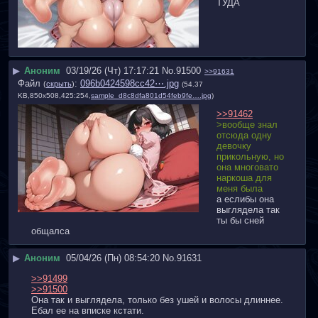
ТУДА
▶
Аноним
03/19/26 (Чт) 17:17:21
No.
91500
>>91631
Файл
:
096b0424598cc42⋯.jpg
(
скрыть
)
(54.37
KB,850x508,425:254,
sample_d8c8dfa801d54feb9fe….jpg
)
>>91462
>вообще знал 
отсюда одну 
девочку 
прикольную, но 
она многовато 
наркоша для 
меня была
а еслибы она 
выглядела так 
ты бы сней 
общалса
▶
Аноним
05/04/26 (Пн) 08:54:20
No.
91631
>>91499
>>91500
Она так и выглядела, только без ушей и волосы длиннее. 
Ебал ее на вписке кстати.