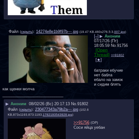
Файл
:
14274e8e1b9f97b⋯.jpg
(
скрыть
)
(19.47 KB,460x276,5:3,
007.jpg
)
[–]
▶
Аноним
07/17/26 (Пт)
18:05:59
No.
91756
[Open
Thread]
>>91802
батраки ебучие 
нет бабла 
ебало на замок 
и сидим блять 
как щенки молча
____________________________
▶
Аноним
08/02/26 (Вс) 20:17:13
No.
91802
Файл
:
230477343a79b2a⋯.jpg
(
скрыть
)
(102.6
KB,873x1193,873:1193,
1782193543928.jpg
)
>>91756
(OP)
Соси яйца уебан