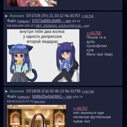
▶
Аноним
07/17/26 (Пт) 21:33:12
No.
91757
>>91758
Файл
:
67673a800c0b8f6⋯.jpg
(
скрыть
)
(38.33
KB,640x468,160:117,
RDT_20260420_1318147687126….jpg
)
>>91755
Піїшов ти в 
дупу, 
лукасфілмз 
хуїв.
Мати твої їбав)
▶
Аноним
07/18/26 (Сб) 02:46:13
No.
91758
>>91759
Файл
:
5998d35e54d3661⋯.jpg
(
скрыть
)
(156.74
KB,912x1120,57:70,
bag.jpg
)
>>91757
чел зачилься иди 
посмотри футбольчик 
чувак чел