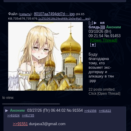
Файл
:
80107aa7494dd7d⋯.jpg
(
скрыть
)
(69.65
KB,735x676,735:676,
1c2510618b29edf49c1b0e4fa0….jpg
)
[–]
▶
ня
блядь))))
Аноним
03/10/26 (Вт)
09:21:54
No.
91453
[Open Thread]
Буду 
благодарна 
тому, кто 
возьмет экс-
дотершу и 
алкашку в тян 
:ppp
22 posts omitted.
Click [Open Thread]
to view.
____________________________
▶
Аноним
03/27/26 (Пт) 06:44:02
No.
91554
>>91556
>>91622
>>91624
>>91735
>>91551
 dunjasa3@gmail.com